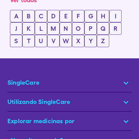
Ver todos
A
B
C
D
E
F
G
H
I
J
K
L
M
N
O
P
Q
R
S
T
U
V
W
X
Y
Z
SingleCare
Utilizando SingleCare
Explorar medicinas por