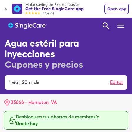
Make saving on Rx even easier
Get the Free SingleCare app
Open app
(23,450)
Agua estéril para
inyecciones
Cupones y precios
1
vial
,
20ml de
Editar
23666 - Hampton, VA
Desbloquea tus ahorros de membresía.
Únete hoy