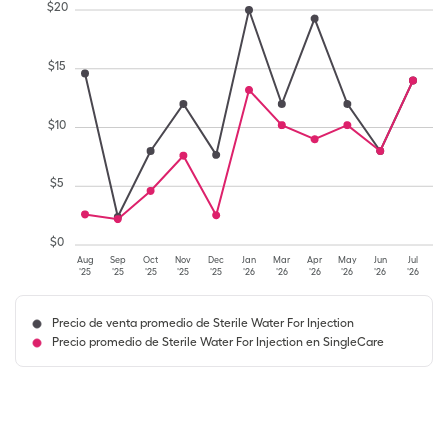
$
20
$
15
$
10
$
5
$
0
Aug
Sep
Oct
Nov
Dec
Jan
Mar
Apr
May
Jun
Jul
'25
'25
'25
'25
'25
'26
'26
'26
'26
'26
'26
Precio de venta promedio de Sterile Water For Injection
Precio promedio de Sterile Water For Injection en SingleCare