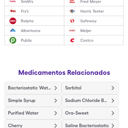
Smith’s
Fred Meyer
Fry’s
Harris Teeter
Ralphs
Safeway
Albertsons
Meijer
Publix
Costco
Medicamentos Relacionados
Bacteriostatic Water(Benz Alc)
Sorbitol
Simple Syrup
Sodium Chloride Bacteriostatic
Purified Water
Ora-Sweet
Cherry
Saline Bacteriostatic