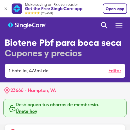
Make saving on Rx even easier
Get the Free SingleCare app
Open app
(23,450)
Biotene Pbf para boca seca
Cupones y precios
1
botella
,
473ml de
Editar
23666 - Hampton, VA
Desbloquea tus ahorros de membresía.
Únete hoy