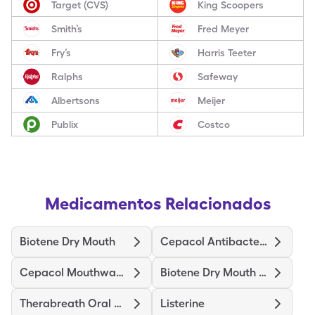
Target (CVS)
King Scoopers
Smith’s
Fred Meyer
Fry’s
Harris Teeter
Ralphs
Safeway
Albertsons
Meijer
Publix
Costco
Medicamentos Relacionados
Biotene Dry Mouth
Cepacol Antibacterial
Cepacol Mouthwash/Gargle
Biotene Dry Mouth Gentle
Therabreath Oral Rinse
Listerine