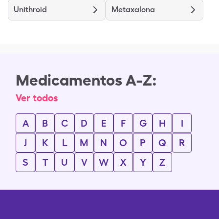
Unithroid
Metaxalona
Medicamentos A-Z:
Ver todos
A
B
C
D
E
F
G
H
I
J
K
L
M
N
O
P
Q
R
S
T
U
V
W
X
Y
Z