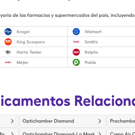
oría de las farmacias y supermercados del país, incluyendo 
Kroger
Walmart
King Scoopers
Smith’s
Harris Teeter
Ralphs
Meijer
Publix
icamentos Relacion
Optichamber Diamond
Prochambe
Optichamber Diamond-Md Mask
Optichamber Diamond-Lg Mask
Comp Air C