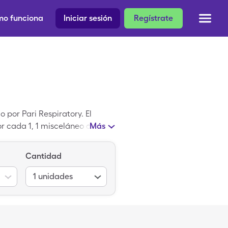
o funciona
Iniciar sesión
Regístrate
por Pari Respiratory. El
 cada 1, 1 misceláneo caja,
Más
are para obtener un cupón
 genérico; Aeroeclipse Mask
Cantidad
1
unidades