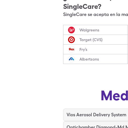
SingleCare?
SingleCare se acepta en la may
Walgreens
Target (CVS)
Fry’s
Albertsons
Med
Vios Aerosol Delivery System