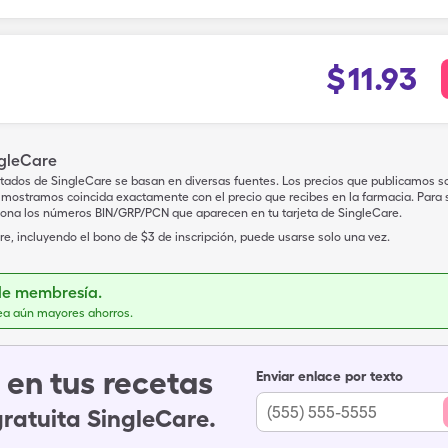
$
11.93
ngleCare
tados de SingleCare se basan en diversas fuentes. Los precios que publicamos s
mostramos coincida exactamente con el precio que recibes en la farmacia. Para sa
iona los números BIN/GRP/PCN que aparecen en tu tarjeta de SingleCare.
e, incluyendo el bono de $3 de inscripción, puede usarse solo una vez.
de membresía.
ea aún mayores ahorros.
en tus recetas
Enviar enlace por texto
gratuita SingleCare.