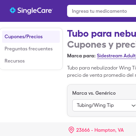
Tubo para nebu
Cupones/Precios
Cupones y prec
Preguntas frecuentes
Marca para:
Sidestream Adul
Recursos
Tubo para nebulizador Wing Ti
precio de venta promedio del 
pero puedes pagar solo $5.89
para Tubo para nebulizador W
Marca vs. Genérico
Medium es el nombre de la ver
Tubing/Wing Tip
23666 - Hampton, VA