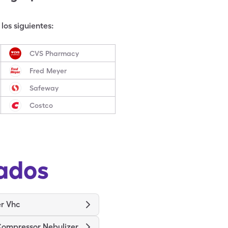
los siguientes:
CVS Pharmacy
Fred Meyer
Safeway
Costco
ados
r Vhc
ompressor Nebulizer