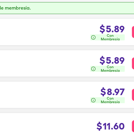
de membresía.
$
5.89
Con
Membresía
$
5.89
Con
Membresía
$
8.97
Con
Membresía
$
11.60