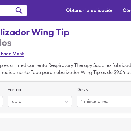
Obtener la aplicación
Cóm
lizador Wing Tip
ios
t Face Mask
p es un medicamento Respiratory Therapy Supplies fabricado 
medicamento Tubo para nebulizador Wing Tip es de $9.64 por
 con la tarjeta de descuento para medicamentos de SingleC
ing Tip. Tubo para nebulizador Wing Tip es un medicamento
Forma
Dosis
sión de marca de Tubo para nebulizador Wing Tip.
caja
1 misceláneo