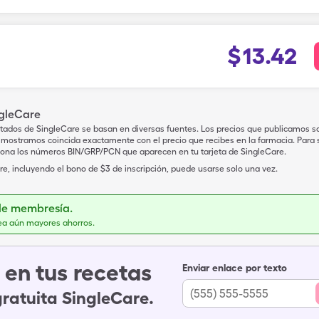
$
13.42
ngleCare
tados de SingleCare se basan en diversas fuentes. Los precios que publicamos s
mostramos coincida exactamente con el precio que recibes en la farmacia. Para sa
iona los números BIN/GRP/PCN que aparecen en tu tarjeta de SingleCare.
e, incluyendo el bono de $3 de inscripción, puede usarse solo una vez.
de membresía.
ea aún mayores ahorros.
en tus recetas
Enviar enlace por texto
gratuita SingleCare.