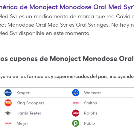
genérica de Monoject Monodose Oral Med Syr
d Syr es un medicamento de marca que rea Covidien
ect Monodose Oral Med Syr es Oral Syringes. No hay n
ed Syr disponible en este momento.
los cupones de
Monoject Monodose Oral
oría de las farmacias y supermercados del país, incluyendo 
Kroger
Walmart
King Scoopers
Smith’s
Harris Teeter
Ralphs
Meijer
Publix