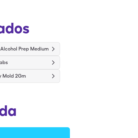
ados
 Alcohol Prep Medium
wabs
ry Mold 2Gm
ada