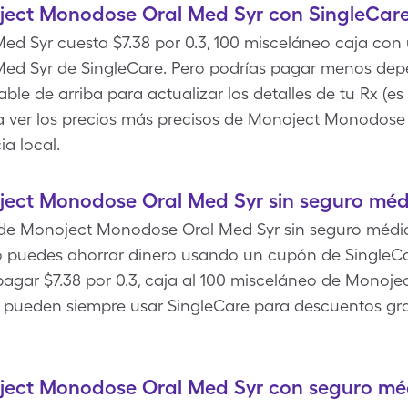
ect Monodose Oral Med Syr con SingleCar
d Syr cuesta $7.38 por 0.3, 100 misceláneo caja con
d Syr de SingleCare. Pero podrías pagar menos depe
ble de arriba para actualizar los detalles de tu Rx (es
ra ver los precios más precisos de Monoject Monodose
a local.
ect Monodose Oral Med Syr sin seguro méd
vo de Monoject Monodose Oral Med Syr sin seguro médic
ro puedes ahorrar dinero usando un cupón de SingleC
agar $7.38 por 0.3, caja al 100 misceláneo de Monoje
o pueden siempre usar SingleCare para descuentos g
ject Monodose Oral Med Syr con seguro mé