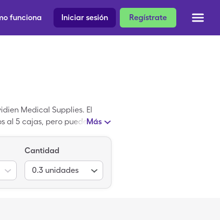
o funciona
Iniciar sesión
Regístrate
dien Medical Supplies. El
s al 5 cajas, pero puedes
Más
sas una tarjeta de descuento
Cantidad
0.3
unidades