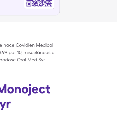
e hace Covidien Medical
99 por 10, misceláneos al
onodose Oral Med Syr
 Monoject
yr