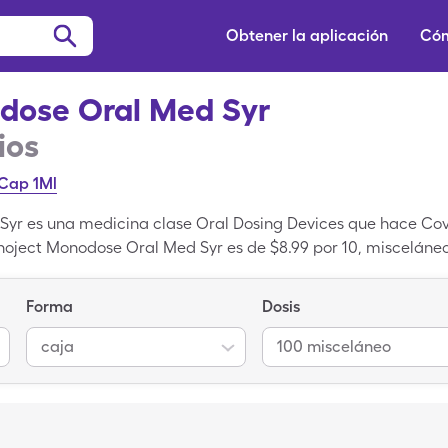
Obtener la aplicación
Cóm
dose Oral Med Syr
ios
 Cap 1Ml
r es una medicina clase Oral Dosing Devices que hace Covi
oject Monodose Oral Med Syr es de $8.99 por 10, misceláneo
100 misceláneo de Monoject Monodose Oral Med Syr cuando u
Forma
Dosis
caja
100 misceláneo