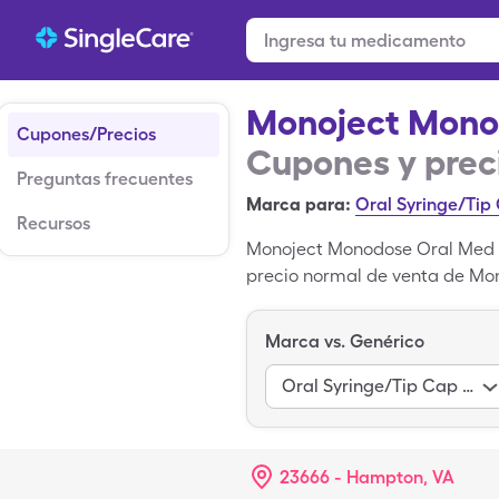
Monoject Mono
Cupones/Precios
Cupones y prec
Preguntas frecuentes
Marca para:
Oral Syringe/Tip
Recursos
Monoject Monodose Oral Med Sy
precio normal de venta de Mon
pagar $7.38 por 0.3, caja al 
de SingleCare.
Marca vs. Genérico
Oral Syringe/Tip Cap 1Ml
23666 - Hampton, VA