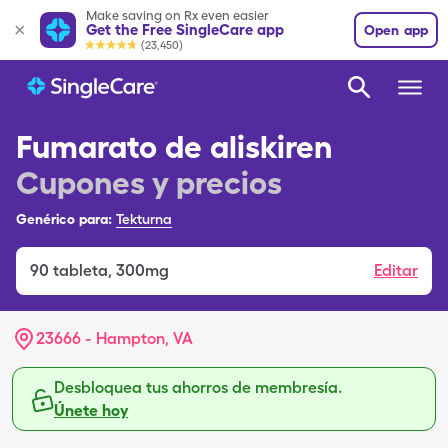
Make saving on Rx even easier
Get the Free SingleCare app
Open app
(23,450)
Fumarato de aliskiren
Cupones y precios
Genérico para:
Tekturna
90
tableta
,
300mg
Editar
23666 - Hampton, VA
Desbloquea tus ahorros de membresía.
Únete hoy