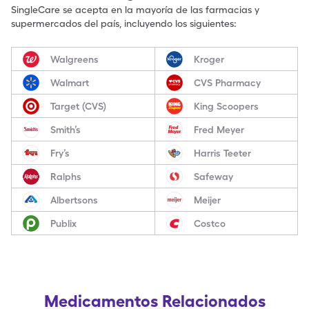
SingleCare se acepta en la mayoría de las farmacias y
supermercados del país, incluyendo los siguientes:
Walgreens
Kroger
Walmart
CVS Pharmacy
Target (CVS)
King Scoopers
Smith’s
Fred Meyer
Fry’s
Harris Teeter
Ralphs
Safeway
Albertsons
Meijer
Publix
Costco
Medicamentos Relacionados