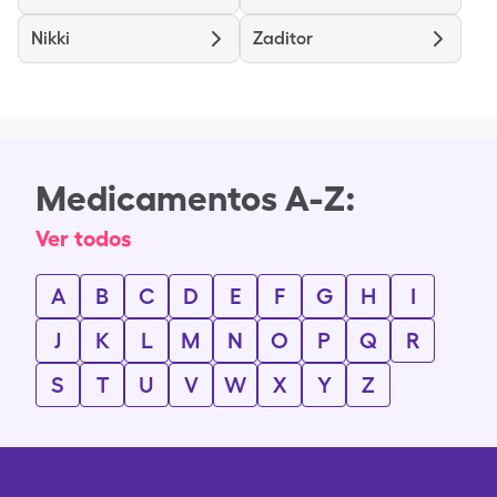
Nikki
Zaditor
Medicamentos A-Z:
Ver todos
A
B
C
D
E
F
G
H
I
J
K
L
M
N
O
P
Q
R
S
T
U
V
W
X
Y
Z