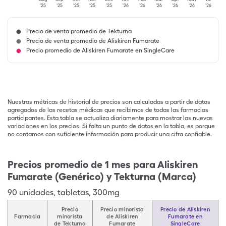
'25
'25
'25
'25
'25
'26
'26
'26
'26
'26
'26
Precio de venta promedio de Tekturna
Precio de venta promedio de Aliskiren Fumarate
Precio promedio de Aliskiren Fumarate en SingleCare
Nuestras métricas de historial de precios son calculadas a partir de datos
agregados de las recetas médicas que recibimos de todas las farmacias
participantes. Esta tabla se actualiza diariamente para mostrar las nuevas
variaciones en los precios. Si falta un punto de datos en la tabla, es porque
no contamos con suficiente información para producir una cifra confiable.
Precios promedio de 1 mes para Aliskiren
Fumarate (Genérico) y Tekturna (Marca)
90
unidades
,
tabletas
,
300mg
Precio
Precio minorista
Precio de Aliskiren
Farmacia
minorista
de Aliskiren
Fumarate en
de Tekturna
Fumarate
SingleCare