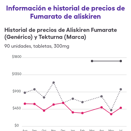
Información e historial de precios de
Fumarato de aliskiren
Historial de precios de
Aliskiren Fumarate
(Genérico) y Tekturna (Marca)
90
unidades
,
tabletas
,
300mg
$
1800
$
1350
$
900
$
450
$
0
Aug
Sep
Oct
Nov
Dec
Jan
Feb
Mar
Apr
May
Jul