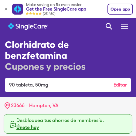
Make saving on Rx even easier
Get the Free SingleCare app
Open app
(23,450)
Clorhidrato de
benzfetamina
Cupones y precios
90
tableta
,
50mg
Editar
23666 - Hampton, VA
Desbloquea tus ahorros de membresía.
Únete hoy