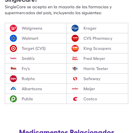
SingleCare se acepta en la mayoría de las farmacias y
supermercados del país, incluyendo los siguientes:
Walgreens
Kroger
Walmart
CVS Pharmacy
Target (CVS)
King Scoopers
Smith’s
Fred Meyer
Fry’s
Harris Teeter
Ralphs
Safeway
Albertsons
Meijer
Publix
Costco
Medicamentos Relacionados