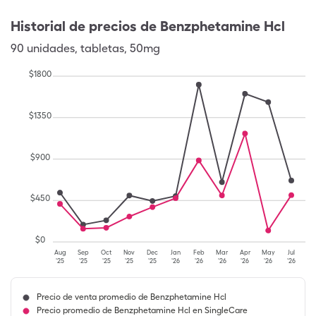
Historial de precios de
Benzphetamine Hcl
90
unidades
,
tabletas
,
50mg
$
1800
$
1350
$
900
$
450
$
0
Aug
Sep
Oct
Nov
Dec
Jan
Feb
Mar
Apr
May
Jul
'25
'25
'25
'25
'25
'26
'26
'26
'26
'26
'26
Precio de venta promedio de Benzphetamine Hcl
Precio promedio de Benzphetamine Hcl en SingleCare