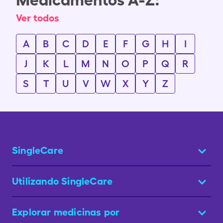
Ver todos
A
B
C
D
E
F
G
H
I
J
K
L
M
N
O
P
Q
R
S
T
U
V
W
X
Y
Z
SingleCare
Utilizando SingleCare
Explorar medicinas por