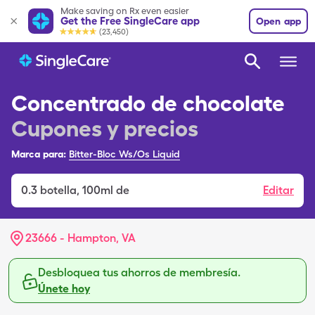
Make saving on Rx even easier
Get the Free SingleCare app
Open app
(23,450)
Concentrado de chocolate
Cupones y precios
Marca para:
Bitter-Bloc Ws/Os Liquid
0.3
botella
,
100ml de
Editar
23666 - Hampton, VA
Desbloquea tus ahorros de membresía.
Únete hoy