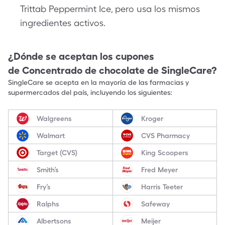
Trittab Peppermint Ice, pero usa los mismos
ingredientes activos.
¿Dónde se aceptan los cupones
de
Concentrado de chocolate
de SingleCare?
SingleCare se acepta en la mayoría de las farmacias y
supermercados del país, incluyendo los siguientes:
Walgreens
Kroger
Walmart
CVS Pharmacy
Target (CVS)
King Scoopers
Smith’s
Fred Meyer
Fry’s
Harris Teeter
Ralphs
Safeway
Albertsons
Meijer