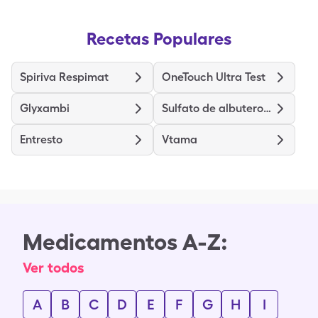
Recetas Populares
Spiriva Respimat
OneTouch Ultra Test
Glyxambi
Sulfato de albuterol hfa
Entresto
Vtama
Medicamentos A-Z:
Ver todos
A
B
C
D
E
F
G
H
I