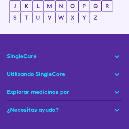
J
K
L
M
N
O
P
Q
R
S
T
U
V
W
X
Y
Z
SingleCare
Utilizando SingleCare
Explorar medicinas por
¿Necesitas ayuda?