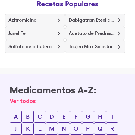
Recetas Populares
Azitromicina
Dabigatran Etexilate Mesylate
Junel Fe
Acetato de Prednisolona
Sulfato de albuterol
Toujeo Max Solostar
Medicamentos A-Z:
Ver todos
A
B
C
D
E
F
G
H
I
J
K
L
M
N
O
P
Q
R