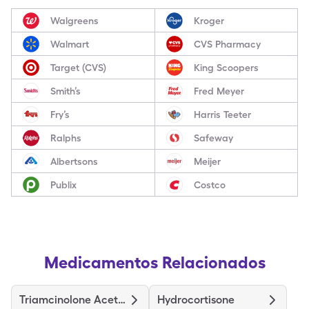
Walgreens
Kroger
Walmart
CVS Pharmacy
Target (CVS)
King Scoopers
Smith’s
Fred Meyer
Fry’s
Harris Teeter
Ralphs
Safeway
Albertsons
Meijer
Publix
Costco
Medicamentos Relacionados
Triamcinolone Acetonide
Hydrocortisone