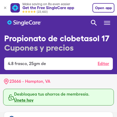
Make saving on Rx even easier
Get the Free SingleCare app
Open app
(23,450)
Propionato de clobetasol 17
Cupones y precios
4.8
frasco
,
25gm de
Editar
23666 - Hampton, VA
Desbloquea tus ahorros de membresía.
Únete hoy