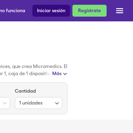
o funciona
Iniciar sesión
Regístrate
ices, que crea Micromedics. El
1, caja de 1 dispositivo, pero
Más
ventilacion del oído medio es
utoventilacion del oído medio.
Cantidad
1
unidades