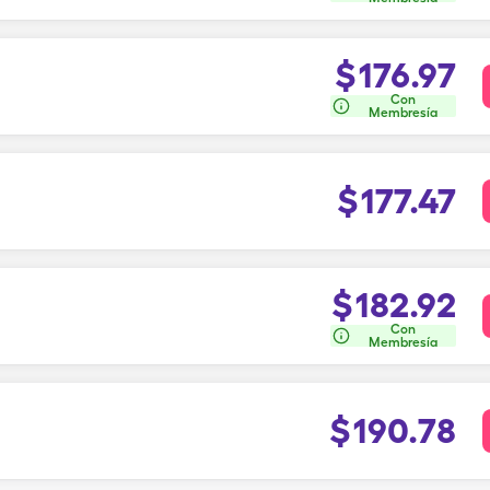
$
176.97
Con
Membresía
$
177.47
$
182.92
Con
Membresía
$
190.78