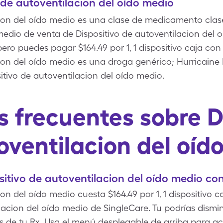
 de autoventilacion del oído medio
cion del oído medio es una clase de medicamento clase
medio de venta de Dispositivo de autoventilacion del 
, pero puedes pagar $164.49 por 1, 1 dispositivo caja c
ion del oído medio es una droga genérico; Hurricaine 
itivo de autoventilacion del oído medio.
 frecuentes sobre D
oventilacion del oíd
itivo de autoventilacion del oído medio co
ion del oído medio cuesta $164.49 por 1, 1 dispositivo
lacion del oído medio de SingleCare. Tu podrías dismin
 de tu Rx. Usa el menú desplegable de arriba para actu