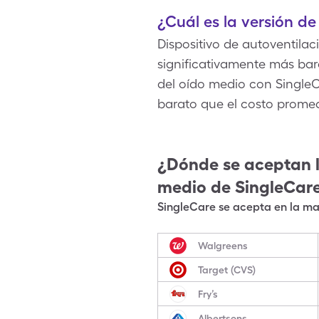
¿Cuál es la versión d
Dispositivo de autoventilac
significativamente más bara
del oído medio con SingleC
barato que el costo promed
¿Dónde se aceptan 
medio
de SingleCar
SingleCare se acepta en la may
Walgreens
Target (CVS)
Fry’s
Albertsons