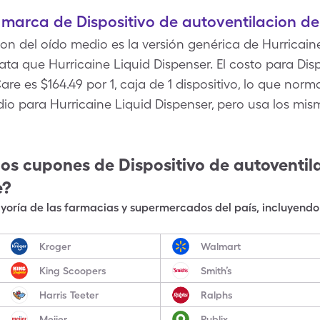
e marca de Dispositivo de autoventilacion de
ion del oído medio es la versión genérica de Hurricain
ta que Hurricaine Liquid Dispenser. El costo para Dis
are es $164.49 por 1, caja de 1 dispositivo, lo que n
io para Hurricaine Liquid Dispenser, pero usa los mis
los cupones de
Dispositivo de autoventil
e?
oría de las farmacias y supermercados del país, incluyendo 
Kroger
Walmart
King Scoopers
Smith’s
Harris Teeter
Ralphs
Meijer
Publix