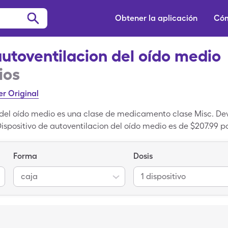
Obtener la aplicación
Cóm
autoventilacion del oído medio
ios
er Original
n del oído medio es una clase de medicamento clase Misc. Dev
positivo de autoventilacion del oído medio es de $207.99 por 
dispositivo caja con cupón de SingleCare. Dispositivo de auto
 Liquid Dispenser es la versión de marca de Dispositivo de a
Forma
Dosis
caja
1 dispositivo