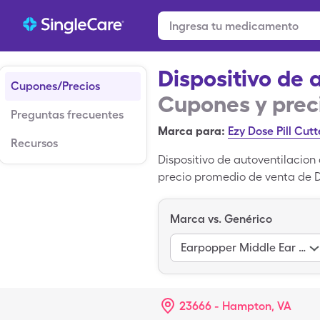
Dispositivo de 
Cupones/Precios
Cupones y prec
Preguntas frecuentes
Marca para:
Ezy Dose Pill Cutt
Recursos
Dispositivo de autoventilacio
precio promedio de venta de Dis
puedes pagar $164.49 por 1, 1 
una droga genérico; Hurricaine
Marca vs. Genérico
Earpopper Middle Ear Inflation
23666 - Hampton, VA