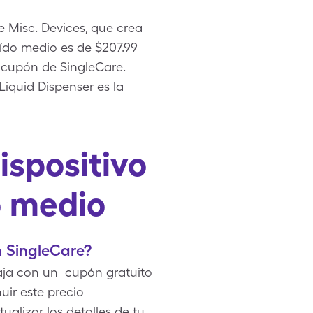
 Misc. Devices, que crea
oído medio es de $207.99
on cupón de SingleCare.
Liquid Dispenser es la
ispositivo
o medio
n SingleCare?
 caja con un cupón gratuito
uir este precio
alizar los detalles de tu