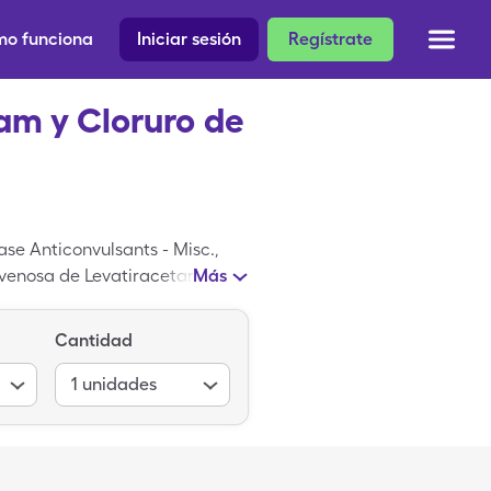
o funciona
Iniciar sesión
Regístrate
am y Cloruro de
se Anticonvulsants - Misc.,
ravenosa de Levatiracetam y
Más
s pagar $56.14 por 9,
ucion Intravenosa de
Cantidad
1
unidades