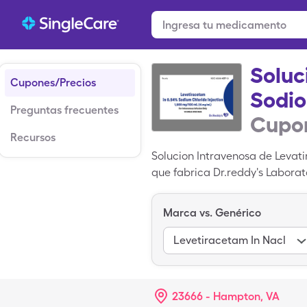
Soluc
Cupones/Precios
Sodio
Preguntas frecuentes
Cupon
Recursos
Solucion Intravenosa de Levat
que fabrica Dr.reddy's Laborat
Cloruro de Sodio es de $197.80
1500mg/100ml solution (quantit
Marca vs. Genérico
Levatiracetam y Cloruro de S
Levetiracetam In Nacl
23666 - Hampton, VA