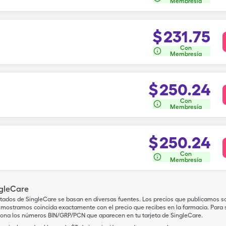
Membresía
$
231.75
Con
Membresía
$
250.24
Con
Membresía
$
250.24
Con
Membresía
ngleCare
tados de SingleCare se basan en diversas fuentes. Los precios que publicamos s
mostramos coincida exactamente con el precio que recibes en la farmacia. Para sa
iona los números BIN/GRP/PCN que aparecen en tu tarjeta de SingleCare.