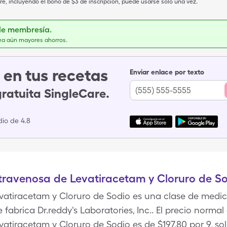
e, incluyendo el bono de $3 de inscripción, puede usarse solo una vez.
de membresía.
ea aún mayores ahorros.
en tus recetas
Enviar enlace por texto
gratuita SingleCare.
io de 4.8
travenosa de Levatiracetam y Cloruro de S
evatiracetam y Cloruro de Sodio es una clase de medi
 fabrica Dr.reddy's Laboratories, Inc.. El precio normal
atiracetam y Cloruro de Sodio es de $197.80 por 9, solu