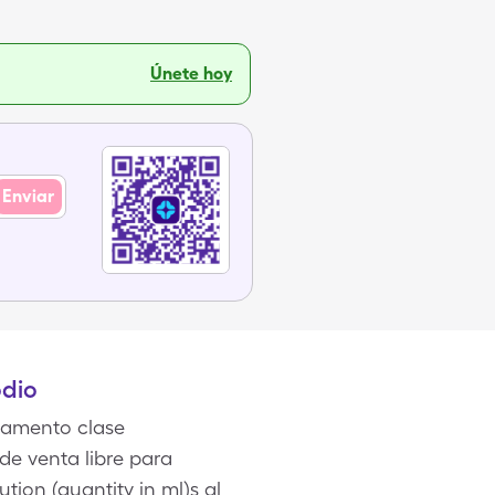
Únete hoy
Enviar
odio
camento clase
 de venta libre para
tion (quantity in ml)s al