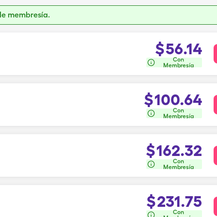
de membresía.
$
56.14
Con
Membresía
$
100.64
Con
Membresía
$
162.32
Con
Membresía
$
231.75
Con