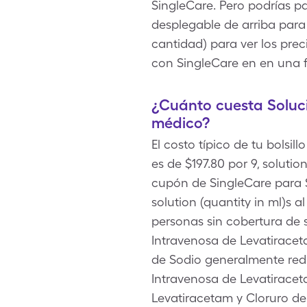
SingleCare. Pero podrías p
desplegable de arriba para 
cantidad) para ver los pre
con SingleCare en en una 
¿Cuánto cuesta Soluci
médico?
El costo típico de tu bolsi
es de $197.80 por 9, solut
cupón de SingleCare para S
solution (quantity in ml)s
personas sin cobertura de 
Intravenosa de Levatiracet
de Sodio generalmente redu
Intravenosa de Levatirace
Levatiracetam y Cloruro de