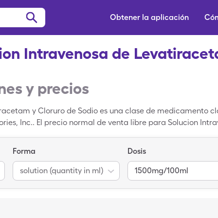
Obtener la aplicación
Cóm
ion Intravenosa de Levatiracet
es y precios
iracetam y Cloruro de Sodio es una clase de medicamento cla
ories, Inc.. El precio normal de venta libre para Solucion Int
 por 9, solution (quantity in ml)s al 1500mg/100ml, pero puede
y in ml)s cuando usas tarjeta de ahorros de SingleCare. Sol
Forma
Dosis
odio es un medicamento genérico.
solution (quantity in ml)
1500mg/100ml