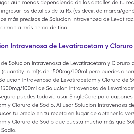
agar aún menos dependiendo de los detalles de tu re
ingresar los detalles de tu Rx (es decir, de marca/genér
cios más precisos de Solucion Intravenosa de Levatira
farmacia más cerca de tina.
on Intravenosa de Levatiracetam y Cloruro 
llo de Solucion Intravenosa de Levatiracetam y Cloruro
ion (quantity in ml)s de 1500mg/100ml pero puedes aho
olucion Intravenosa de Levatiracetam y Cloruro de So
 al 1500mg/100ml de Solucion Intravenosa de Levatirace
seguro puedes todavía usar SingleCare para cupones 
am y Cloruro de Sodio. Al usar Solucion Intravenosa d
ces tu precio en tu receta en lugar de obtener la ve
tam y Cloruro de Sodio que cuesta mucho más que Sol
 Sodio.