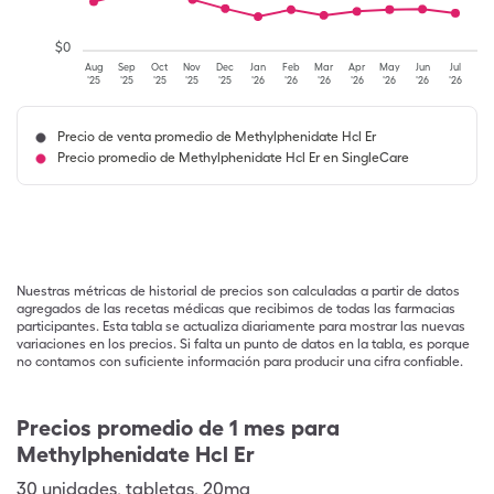
$
0
Aug
Sep
Oct
Nov
Dec
Jan
Feb
Mar
Apr
May
Jun
Jul
'25
'25
'25
'25
'25
'26
'26
'26
'26
'26
'26
'26
Precio de venta promedio de Methylphenidate Hcl Er
Precio promedio de Methylphenidate Hcl Er en SingleCare
Nuestras métricas de historial de precios son calculadas a partir de datos
agregados de las recetas médicas que recibimos de todas las farmacias
participantes. Esta tabla se actualiza diariamente para mostrar las nuevas
variaciones en los precios. Si falta un punto de datos en la tabla, es porque
no contamos con suficiente información para producir una cifra confiable.
Precios promedio de 1 mes para
Methylphenidate Hcl Er
30
unidades
,
tabletas
,
20mg