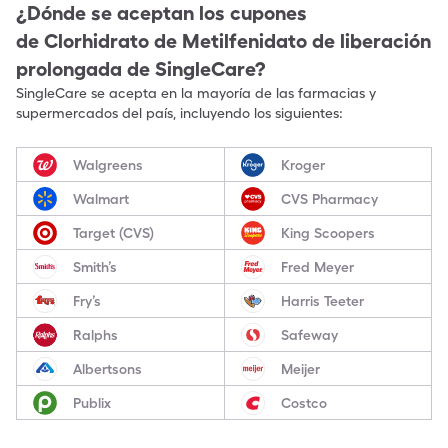
¿Dónde se aceptan los cupones
de
Clorhidrato de Metilfenidato de liberación
prolongada
de SingleCare?
SingleCare se acepta en la mayoría de las farmacias y
supermercados del país, incluyendo los siguientes:
Walgreens
Kroger
Walmart
CVS Pharmacy
Target (CVS)
King Scoopers
Smith’s
Fred Meyer
Fry’s
Harris Teeter
Ralphs
Safeway
Albertsons
Meijer
Publix
Costco