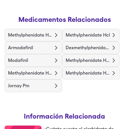
Medicamentos Relacionados
Methylphenidate Hcl Er (Osm)
Methylphenidate Hcl
Armodafinil
Dexmethylphenidate Hcl Er
Modafinil
Methylphenidate Hcl Er(Diffus)
Methylphenidate Hcl Er (Cd)
Methylphenidate Hcl Er (La)
Jornay Pm
Información Relacionada
¿Cuánto cuesta el clorhidrato de