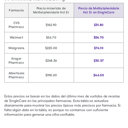
Precio minorista de
Precio de Methylphenidate
Farmacia
Methylphenidate Hcl Er
Hcl Er en SingleCare
CVS
$162.90
$31.80
Pharmacy
Walmart
$56.70
$56.70
Walgreens
$225.00
$74.10
Kroger
$248.36
$30.57
Pharmacy
Albertsons
$198.00
$46.50
Pharmacy
Estos precios se basan en los datos del último mes de surtidos de recetas
de SingleCare en las principales farmacias. Esta tabla se actualiza
diariamente para mostrar los precios típicos más precisos por farmacia. Si
falta algún dato en la tabla, es porque no contamos con suficiente
información para generar una cifra confiable.