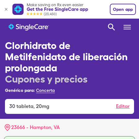
Make saving on Rx even easier
Get the Free SingleCare app
Open app
(23,450)
Clorhidrato de
Metilfenidato de liberación
prolongada
Cupones y precios
Genérico para:
Concerta
30
tableta
,
20mg
Editar
23666 - Hampton, VA