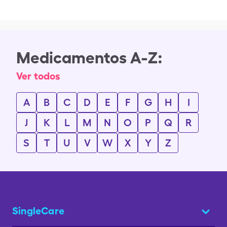
Medicamentos A-Z:
Ver todos
A
B
C
D
E
F
G
H
I
J
K
L
M
N
O
P
Q
R
S
T
U
V
W
X
Y
Z
SingleCare