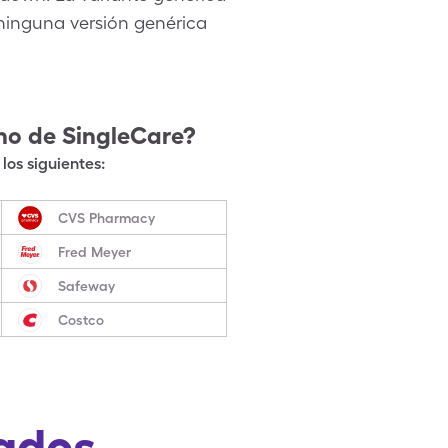
 ninguna versión genérica
no
de SingleCare?
los siguientes:
CVS Pharmacy
Fred Meyer
Safeway
Costco
ados