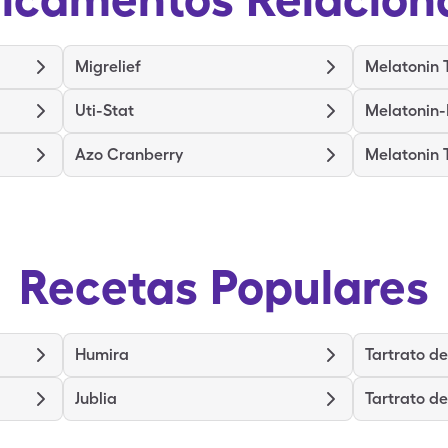
Migrelief
Melatonin 
Uti-Stat
Melatonin-
Azo Cranberry
Melatonin 
Recetas Populares
Humira
Jublia
Tartrato d