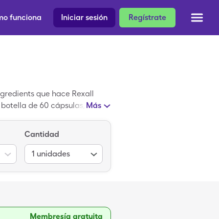
o funciona
Iniciar sesión
Regístrate
ngredients que hace Rexall
 botella de 60 cápsulas, pero
Más
usas un cupón de medicamentos
Cantidad
1
unidades
Membresía gratuita