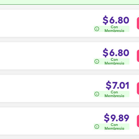
$
6.80
Con
Membresía
$
6.80
Con
Membresía
$
7.01
Con
Membresía
$
9.89
Con
Membresía