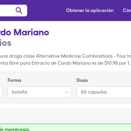
Obtener la aplicación
Cóm
rdo Mariano
ios
una droga clase Alternative Medicine Combinations - Four I
enta libre para Extracto de Cardo Mariano es de $10.98 por 1,
tella al 60 cápsulas de Extracto de Cardo Mariano cuando 
Forma
Dosis
botella
60 cápsulas
de membresía.