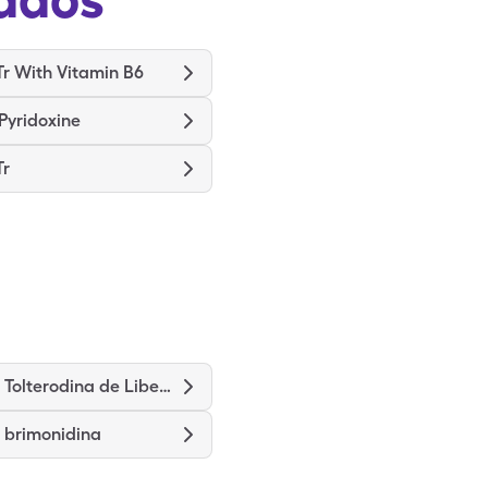
Tr With Vitamin B6
Pyridoxine
Tr
Tartrato de Tolterodina de Liberación Prolongada
e brimonidina