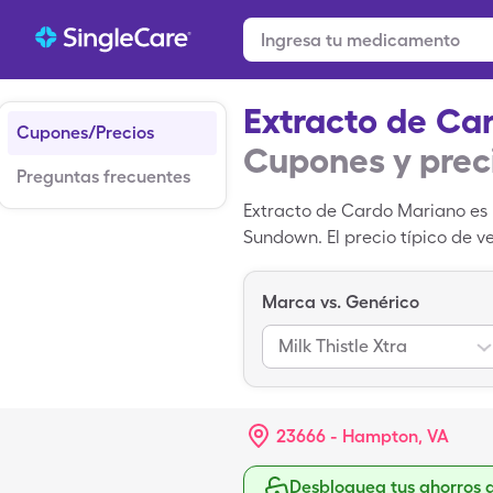
Extracto de Ca
Cupones/Precios
Cupones y prec
Preguntas frecuentes
Extracto de Cardo Mariano es 
Sundown. El precio típico de v
puedes pagar $6.80 por 1, bo
de SingleCare.
Marca vs. Genérico
Milk Thistle Xtra
23666 - Hampton, VA
Desbloquea tus ahorros 