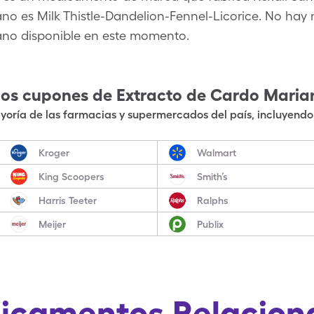
no es Milk Thistle-Dandelion-Fennel-Licorice. No hay
ano disponible en este momento.
los cupones de
Extracto de Cardo Maria
oría de las farmacias y supermercados del país, incluyendo 
Kroger
Walmart
King Scoopers
Smith’s
Harris Teeter
Ralphs
Meijer
Publix
icamentos Relacion