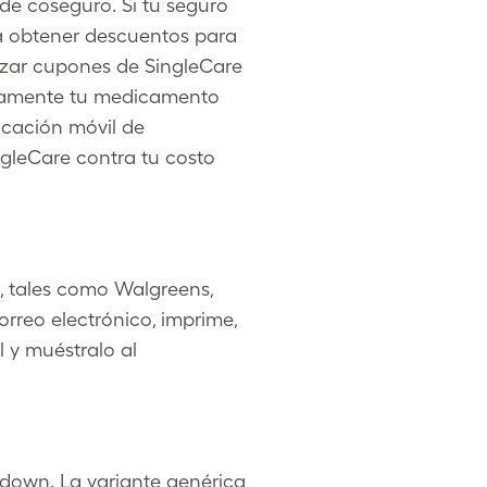
 de coseguro. Si tu seguro
a obtener descuentos para
lizar cupones de SingleCare
etamente tu medicamento
icación móvil de
ngleCare contra tu costo
, tales como Walgreens,
rreo electrónico, imprime,
l y muéstralo al
down. La variante genérica