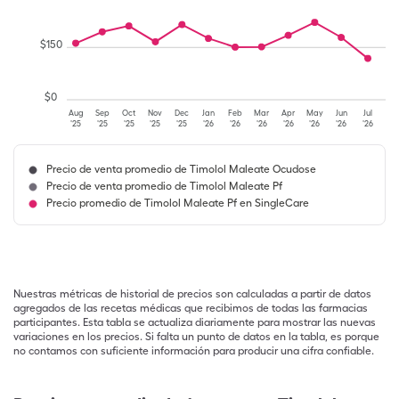
$
150
$
0
Aug
Sep
Oct
Nov
Dec
Jan
Feb
Mar
Apr
May
Jun
Jul
'25
'25
'25
'25
'25
'26
'26
'26
'26
'26
'26
'26
Precio de venta promedio de Timolol Maleate Ocudose
Precio de venta promedio de Timolol Maleate Pf
Precio promedio de Timolol Maleate Pf en SingleCare
Nuestras métricas de historial de precios son calculadas a partir de datos
agregados de las recetas médicas que recibimos de todas las farmacias
participantes. Esta tabla se actualiza diariamente para mostrar las nuevas
variaciones en los precios. Si falta un punto de datos en la tabla, es porque
no contamos con suficiente información para producir una cifra confiable.