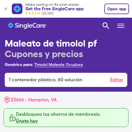
Make saving on Rx even easier
Get the Free SingleCare app
Open app
(23,450)
Maleato de timolol pf
Cupones y precios
Genérico para:
Timolol Maleate Ocudose
1
contenedor plástico
,
60 solución
Editar
23666 - Hampton, VA
Desbloquea tus ahorros de membresía.
Únete hoy