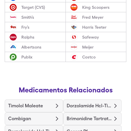
Target (CVS)
King Scoopers
Smith’s
Fred Meyer
Fry’s
Harris Teeter
Ralphs
Safeway
Albertsons
Meijer
Publix
Costco
Medicamentos Relacionados
Timolol Maleate
Dorzolamide Hcl-Timolol Mal
Combigan
Brimonidine Tartrate-Timolol