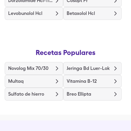
Dorzolamide Hcl-Timolol Mal Pf
Cosopt Pf
Levobunolol Hcl
Betaxolol Hcl
Recetas Populares
Novolog Mix 70/30
Jeringa Bd Luer-Lok
Multaq
Vitamina B-12
Sulfato de hierro
Breo Ellipta