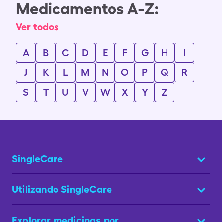
Medicamentos A-Z:
Ver todos
A
B
C
D
E
F
G
H
I
J
K
L
M
N
O
P
Q
R
S
T
U
V
W
X
Y
Z
SingleCare
Utilizando SingleCare
Explorar medicinas por