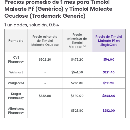
Precios promedio de 1 mes para Timolol
Maleate Pf (Genérico) y Timolol Maleate
Ocudose (Trademark Generic)
1
unidades
,
solución
,
0.5%
Precio
Precio minorista
Precio de Timolol
minorista de
Farmacia
de Timolol
Maleate Pf en
Timolol
Maleate Ocudose
SingleCare
Maleate Pf
CVS
$502.20
$475.20
$54.00
Pharmacy
Walmart
-
$561.30
$221.40
Walgreens
-
$286.80
$118.20
Kroger
$582.00
$540.00
$248.40
Pharmacy
Albertsons
-
$523.80
$282.00
Pharmacy