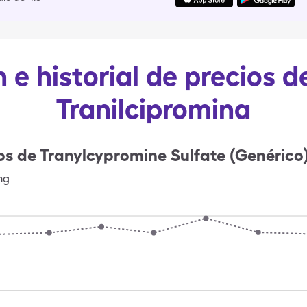
 e historial de precios d
Tranilcipromina
os de
Tranylcypromine Sulfate (Genérico
mg