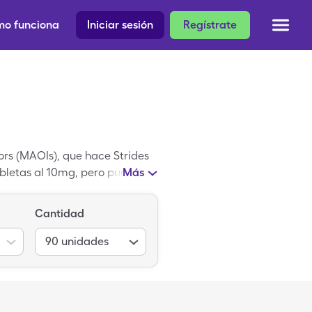
o funciona
Iniciar sesión
Regístrate
rs (MAOIs), que hace Strides
abletas al 10mg, pero puedes
Más
s de SingleCare. Sulfato de
lfato de Tranilcipromina.
Cantidad
90
unidades