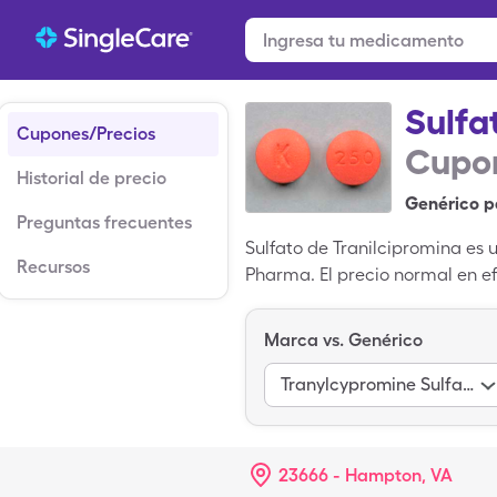
Sulfa
Cupones/Precios
Cupon
Historial de precio
Genérico p
Preguntas frecuentes
Sulfato de Tranilcipromina es
Recursos
Pharma. El precio normal en ef
pagar $50.80 por 90, 10mg ta
Tranilcipromina es una medici
Marca vs. Genérico
Tranylcypromine Sulfate
23666 - Hampton, VA