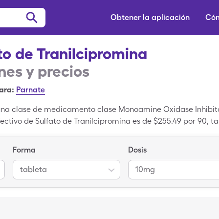
Obtener la aplicación
Cóm
to de Tranilcipromina
es y precios
ara:
Parnate
 una clase de medicamento clase Monoamine Oxidase Inhibito
ectivo de Sulfato de Tranilcipromina es de $255.49 por 90, t
bletas con tarjeta de descuento para medicamentos recetado
na genérico; Parnate es la versión de nombre de marca de Su
Forma
Dosis
tableta
10mg