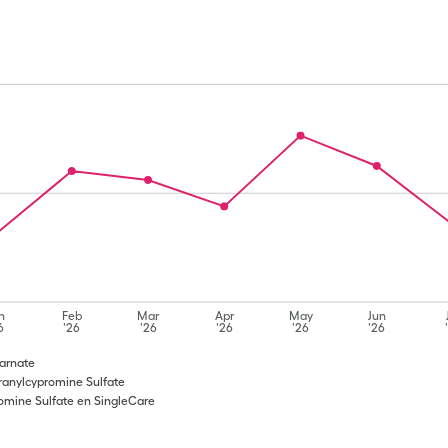
n
Feb
Mar
Apr
May
Jun
6
'26
'26
'26
'26
'26
Parnate
ranylcypromine Sulfate
omine Sulfate en SingleCare