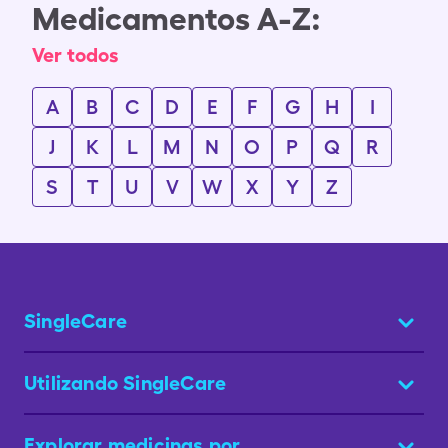
Medicamentos A-Z:
Ver todos
A
B
C
D
E
F
G
H
I
J
K
L
M
N
O
P
Q
R
S
T
U
V
W
X
Y
Z
SingleCare
Utilizando SingleCare
Explorar medicinas por