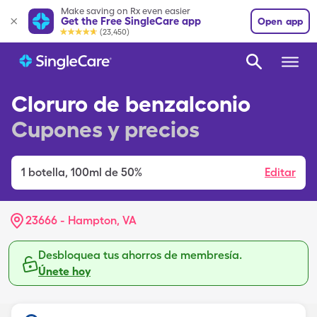
Make saving on Rx even easier
Get the Free SingleCare app
Open app
(23,450)
Cloruro de benzalconio
Cupones y precios
1
botella
,
100ml de 50%
Editar
23666 - Hampton, VA
Desbloquea tus ahorros de membresía.
Únete hoy