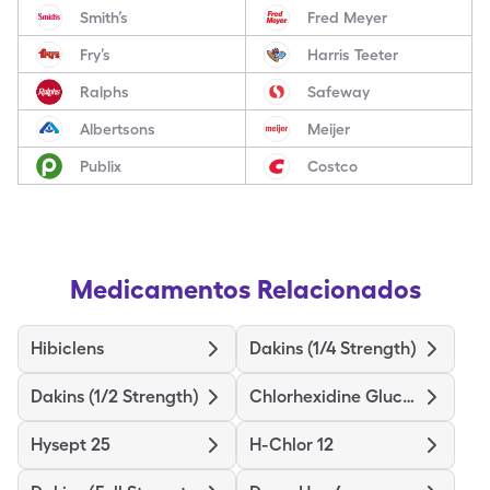
Smith’s
Fred Meyer
Fry’s
Harris Teeter
Ralphs
Safeway
Albertsons
Meijer
Publix
Costco
Medicamentos Relacionados
Hibiclens
Dakins (1/4 Strength)
Dakins (1/2 Strength)
Chlorhexidine Gluconate
Hysept 25
H-Chlor 12