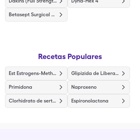
Dakins (Full Strength)
Dyna-Hex 4
Betasept Surgical Scrub
Recetas Populares
Est Estrogens-Methyltest Hs
Glipizida de Liberación Prolongada
Primidona
Naproxeno
Clorhidrato de sertralina
Espironolactona