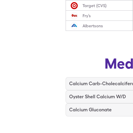
Target (CVS)
Fry’s
Albertsons
Med
Calcium Carb-Cholecalcifer
Oyster Shell Calcium W/D
Calcium Gluconate