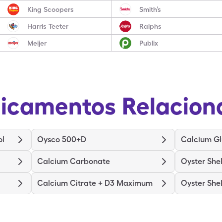
King Scoopers
Smith’s
Harris Teeter
Ralphs
Meijer
Publix
icamentos Relacion
ol
Oysco 500+D
Calcium G
Calcium Carbonate
Oyster She
Calcium Citrate + D3 Maximum
Oyster She