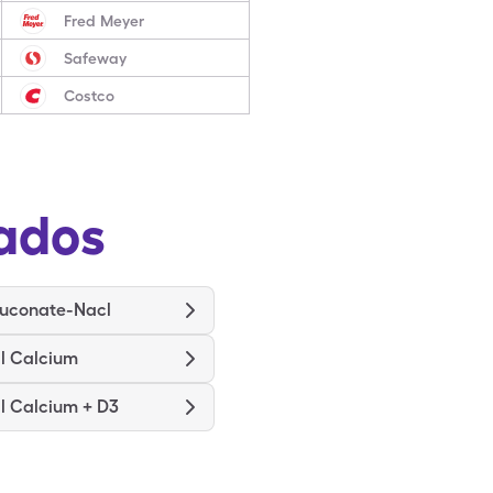
Fred Meyer
Safeway
Costco
ados
luconate-Nacl
ll Calcium
ll Calcium + D3