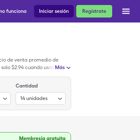
o funciona
Iniciar sesión
Regístrate
ecio de venta promedio de
 solo $2.94 cuando usas tu
Más
o de Coral. Calcio de Coral
medicamento genérico.
Cantidad
14
unidades
Membresía gratuita