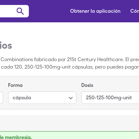
Obtener la aplicación
Cóm
ios
 Combinations fabricado por 21St Century Healthcare. El pr
or cada 120, 250-125-100mg-unit cápsulas, pero puedes pagar
icamentos de SingleCare para aprovechar el cupón de Calci
 que es igual a Coral Calcium-Magnesium w/ Vitamin D un 
Forma
Dosis
cápsula
250-125-100mg-unit
de membresía.