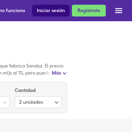
o funciona
Iniciar sesión
Regístrate
que fabrica Sandoz. El precio
n ml)s al 1%, pero puedes
Más
rato de Ciclopentolato es un
ato.
Cantidad
2
unidades