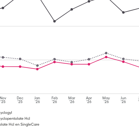
Nov
Dec
Jan
Feb
Mar
Apr
May
Jun
'25
'25
'26
'26
'26
'26
'26
'26
yclogyl
yclopentolate Hcl
late Hcl en SingleCare