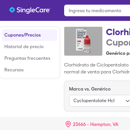
Clorh
Cupones/Precios
Cupon
Historial de precio
Genérico p
Preguntas frecuentes
Clorhidrato de Ciclopentolato
Recursos
normal de venta para Clorhidra
pagar $12.35 por 2, 1% solution
medicamento genérico; Cyclogy
Marca vs. Genérico
Cyclopentolate Hcl
23666 - Hampton, VA