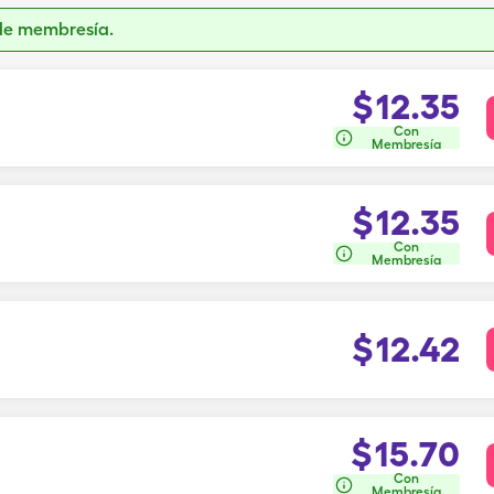
de membresía.
$
12.35
Con
Membresía
$
12.35
Con
Membresía
$
12.42
$
15.70
Con
Membresía