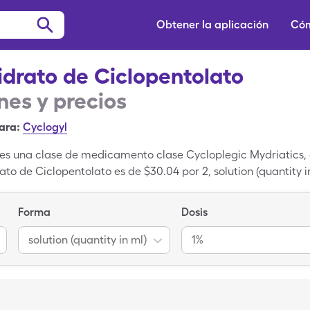
Obtener la aplicación
Cóm
idrato de Ciclopentolato
es y precios
ara:
Cyclogyl
 es una clase de medicamento clase Cycloplegic Mydriatics, 
to de Ciclopentolato es de $30.04 por 2, solution (quantity i
 (quantity in ml)s cuando usas tarjeta de SingleCare. Clorhid
l es la variante de de marca de Clorhidrato de Ciclopentol
Forma
Dosis
solution (quantity in ml)
1%