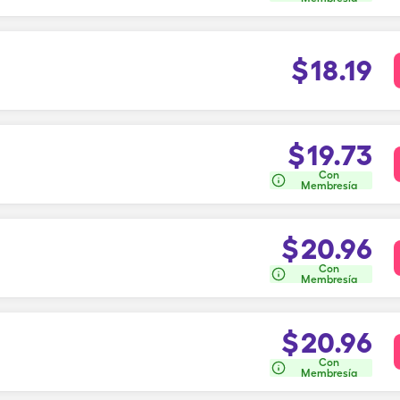
$
18.19
$
19.73
Con
Membresía
$
20.96
Con
Membresía
$
20.96
Con
Membresía