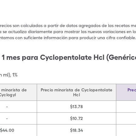
precios son calculadas a partir de datos agregados de las recetas m
a se actualiza diariamente para mostrar las nuevas variaciones en los
ntamos con suficiente información para producir una cifra confiable
 1 mes para Cyclopentolate Hcl (Genérico
n ml)
,
1%
 minorista de
Precio minorista de Cyclopentolate
Prec
Cyclogyl
Hcl
-
$13.78
-
$10.72
$44.00
$18.34