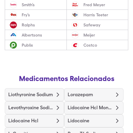
Smith’s
Fred Meyer
Fry’s
Harris Teeter
Ralphs
Safeway
Albertsons
Meijer
Publix
Costco
Medicamentos Relacionados
Liothyronine Sodium
Lorazepam
Levothyroxine Sodium
Lidocaine Hcl Monohydrate
Lidocaine Hcl
Lidocaine