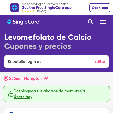
Make saving on Rx even easier
Get the Free SingleCare app
Open app
(23,450)
Levomefolato de Calcio
Cupones y precios
12
botella
,
5gm de
Editar
23666 - Hampton, VA
Desbloquea tus ahorros de membresía.
Únete hoy