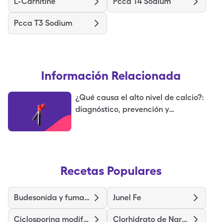
L-Carnitine
Pcca T4 Sodium
Pcca T3 Sodium
Información Relacionada
¿Qué causa el alto nivel de calcio?:
diagnóstico, prevención y
tratamiento
Recetas Populares
Budesonida y fumarato de formoterol
Junel Fe
Ciclosporina modificada
Clorhidrato de Naratriptán