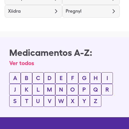
Xiidra
Pregnyl
Medicamentos A-Z:
Ver todos
A
B
C
D
E
F
G
H
I
J
K
L
M
N
O
P
Q
R
S
T
U
V
W
X
Y
Z