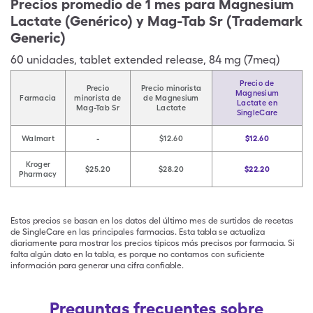
Precios promedio de 1 mes para Magnesium
Lactate (Genérico) y Mag-Tab Sr (Trademark
Generic)
60
unidades
,
tablet extended release
,
84 mg (7meq)
Precio de
Precio
Precio minorista
Magnesium
Farmacia
minorista de
de Magnesium
Lactate en
Mag-Tab Sr
Lactate
SingleCare
Walmart
-
$12.60
$12.60
Kroger
$25.20
$28.20
$22.20
Pharmacy
Estos precios se basan en los datos del último mes de surtidos de recetas
de SingleCare en las principales farmacias. Esta tabla se actualiza
diariamente para mostrar los precios típicos más precisos por farmacia. Si
falta algún dato en la tabla, es porque no contamos con suficiente
información para generar una cifra confiable.
Preguntas frecuentes sobre