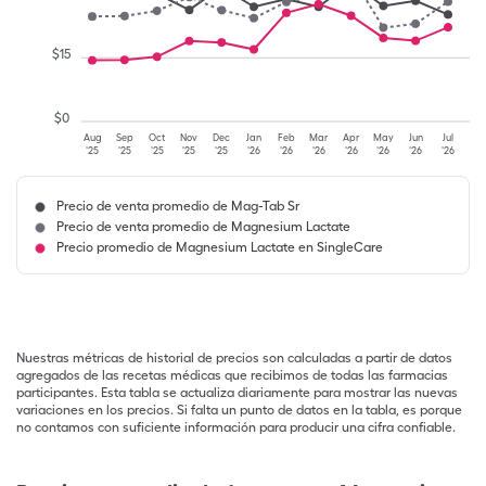
$
15
$
0
Aug
Sep
Oct
Nov
Dec
Jan
Feb
Mar
Apr
May
Jun
Jul
'25
'25
'25
'25
'25
'26
'26
'26
'26
'26
'26
'26
Precio de venta promedio de Mag-Tab Sr
Precio de venta promedio de Magnesium Lactate
Precio promedio de Magnesium Lactate en SingleCare
Nuestras métricas de historial de precios son calculadas a partir de datos
agregados de las recetas médicas que recibimos de todas las farmacias
participantes. Esta tabla se actualiza diariamente para mostrar las nuevas
variaciones en los precios. Si falta un punto de datos en la tabla, es porque
no contamos con suficiente información para producir una cifra confiable.