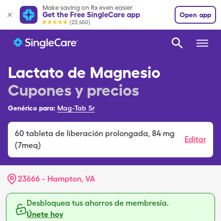
Make saving on Rx even easier
Get the Free SingleCare app
Open app
(23,450)
Lactato de Magnesio
Cupones y precios
Genérico para:
Mag-Tab Sr
60
tableta de liberación prolongada
,
84 mg
Editar
(7meq)
23666 - Hampton, VA
Desbloquea tus ahorros de membresía.
Únete hoy