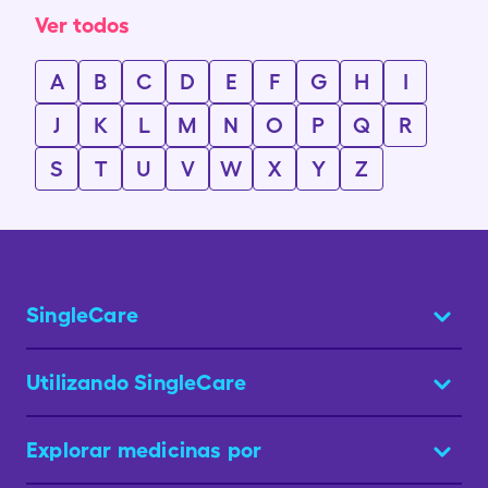
Ver todos
A
B
C
D
E
F
G
H
I
J
K
L
M
N
O
P
Q
R
S
T
U
V
W
X
Y
Z
SingleCare
Utilizando SingleCare
Explorar medicinas por