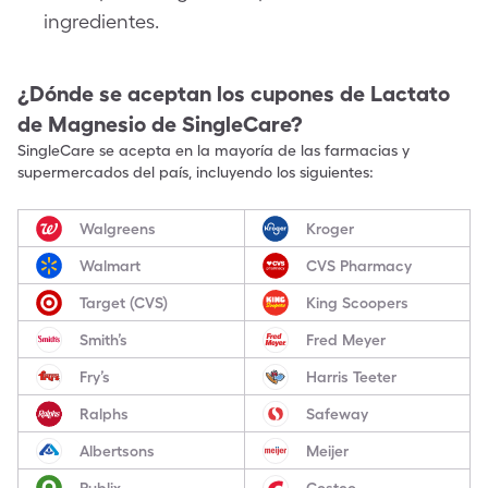
ingredientes.
¿Dónde se aceptan los cupones de
Lactato
de Magnesio
de SingleCare?
SingleCare se acepta en la mayoría de las farmacias y
supermercados del país, incluyendo los siguientes:
Walgreens
Kroger
Walmart
CVS Pharmacy
Target (CVS)
King Scoopers
Smith’s
Fred Meyer
Fry’s
Harris Teeter
Ralphs
Safeway
Albertsons
Meijer
Publix
Costco