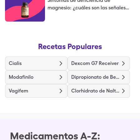
Síntomas de deficiencia de
magnesio: ¿cuáles son las señales
tempranas de una deficiencia de
magnesio?
Recetas Populares
Cialis
Dexcom G7 Receiver
Modafinilo
Dipropionato de Betametasona
Vagifem
Clorhidrato de Naltrexona
Medicamentos A-Z: