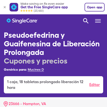
Make saving on Rx even easier
Get the Free SingleCare app
Open app
(23,450)
Pseudoefedrina y
Guaifenesina de Liberación
Prolongada
Cupones y precios
Genérico para:
Mucinex D
1
caja
,
18 tabletas prolongado liberación 12
Editar
hora
23666 - Hampton, VA