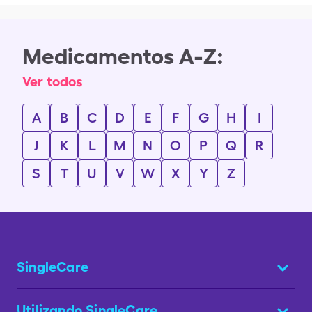
Medicamentos A-Z:
Ver todos
A
B
C
D
E
F
G
H
I
J
K
L
M
N
O
P
Q
R
S
T
U
V
W
X
Y
Z
SingleCare
Utilizando SingleCare