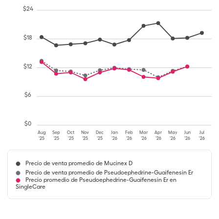
$
24
$
18
$
12
$
6
$
0
Aug
Sep
Oct
Nov
Dec
Jan
Feb
Mar
Apr
May
Jun
Jul
'25
'25
'25
'25
'25
'26
'26
'26
'26
'26
'26
'26
Precio de venta promedio de Mucinex D
Precio de venta promedio de Pseudoephedrine-Guaifenesin Er
Precio promedio de Pseudoephedrine-Guaifenesin Er en
SingleCare