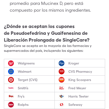
promedio para Mucinex D, pero está
compuesto por los mismos ingredientes.
¿Dónde se aceptan los cupones
de
Pseudoefedrina y Guaifenesina de
Liberación Prolongada
de SingleCare?
SingleCare se acepta en la mayoría de las farmacias y
supermercados del país, incluyendo los siguientes:
Walgreens
Kroger
Walmart
CVS Pharmacy
Target (CVS)
King Scoopers
Smith’s
Fred Meyer
Fry’s
Harris Teeter
Ralphs
Safeway