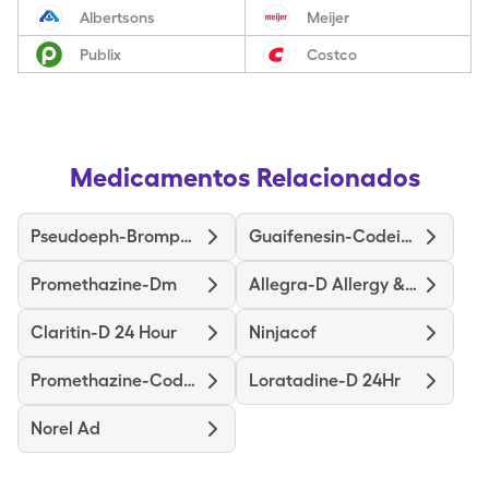
Albertsons
Meijer
Publix
Costco
Medicamentos Relacionados
Pseudoeph-Bromphen-Dm
Guaifenesin-Codeine
Promethazine-Dm
Allegra-D Allergy & Congestion
Claritin-D 24 Hour
Ninjacof
Promethazine-Codeine
Loratadine-D 24Hr
Norel Ad