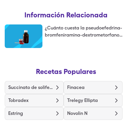
Información Relacionada
¿Cuánto cuesta la pseudoefedrina-
bromfeniramina-dextrometorfano
(Bromfed Dm) sin seguro?
Recetas Populares
Succinato de solifenacina
Finacea
Tobradex
Trelegy Ellipta
Estring
Novolin N