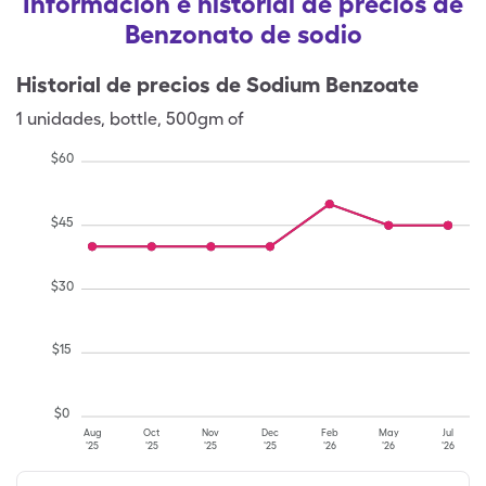
Información e historial de precios de
Benzonato de sodio
Historial de precios de
Sodium Benzoate
1
unidades
,
bottle
,
500gm of
$
60
$
45
$
30
$
15
$
0
Aug
Oct
Nov
Dec
Feb
May
Jul
'25
'25
'25
'25
'26
'26
'26