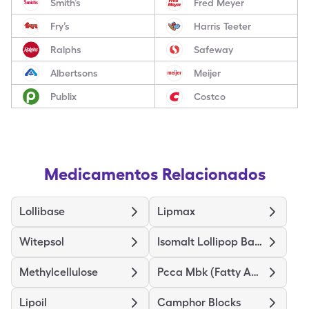
Smith’s
Fred Meyer
Fry’s
Harris Teeter
Ralphs
Safeway
Albertsons
Meijer
Publix
Costco
Medicamentos Relacionados
Lollibase
Lipmax
Witepsol
Isomalt Lollipop Base
Methylcellulose
Pcca Mbk (Fatty Acid) Base
Lipoil
Camphor Blocks