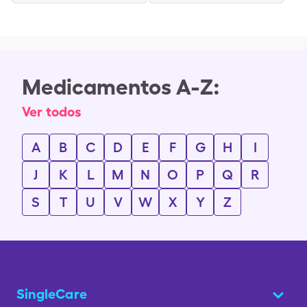
Medicamentos A-Z:
Ver todos
A
B
C
D
E
F
G
H
I
J
K
L
M
N
O
P
Q
R
S
T
U
V
W
X
Y
Z
SingleCare