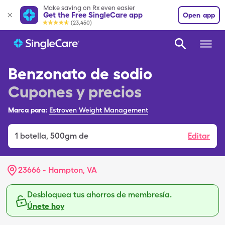
Make saving on Rx even easier
Get the Free SingleCare app
Open app
(23,450)
Benzonato de sodio
Cupones y precios
Marca para:
Estroven Weight Management
1
botella
,
500gm de
Editar
23666 - Hampton, VA
Desbloquea tus ahorros de membresía.
Únete hoy