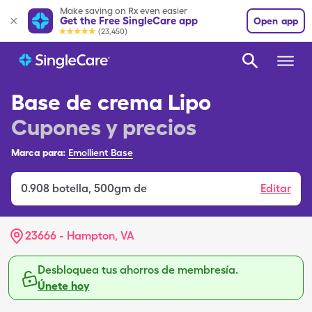
Make saving on Rx even easier
Get the Free SingleCare app
Open app
(23,450)
Base de crema Lipo
Cupones y precios
Marca para:
Emollient Base
0.908
botella
,
500gm de
Editar
23666 - Hampton, VA
Desbloquea tus ahorros de membresía.
Únete hoy