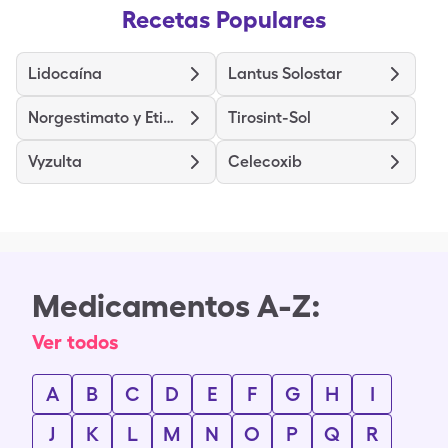
Recetas Populares
Lidocaína
Lantus Solostar
Norgestimato y Etinilestradiol
Tirosint-Sol
Vyzulta
Celecoxib
Medicamentos A-Z:
Ver todos
A
B
C
D
E
F
G
H
I
J
K
L
M
N
O
P
Q
R