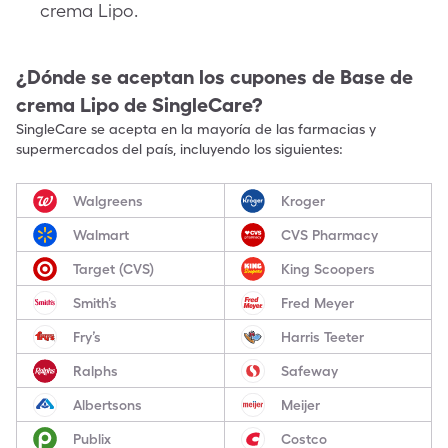
crema Lipo.
¿Dónde se aceptan los cupones de
Base de
crema Lipo
de SingleCare?
SingleCare se acepta en la mayoría de las farmacias y
supermercados del país, incluyendo los siguientes:
Walgreens
Kroger
Walmart
CVS Pharmacy
Target (CVS)
King Scoopers
Smith’s
Fred Meyer
Fry’s
Harris Teeter
Ralphs
Safeway
Albertsons
Meijer
Publix
Costco