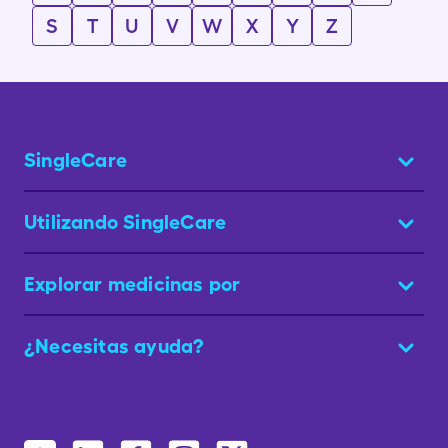
S
T
U
V
W
X
Y
Z
SingleCare
Utilizando SingleCare
Explorar medicinas por
¿Necesitas ayuda?