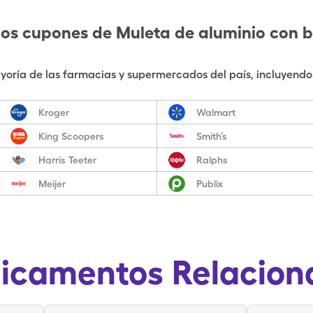
los cupones de
Muleta de aluminio con 
oría de las farmacias y supermercados del país, incluyendo 
Kroger
Walmart
King Scoopers
Smith’s
Harris Teeter
Ralphs
Meijer
Publix
icamentos Relacion