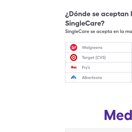
¿Dónde se aceptan 
SingleCare?
SingleCare se acepta en la may
Walgreens
Target (CVS)
Fry’s
Albertsons
Med