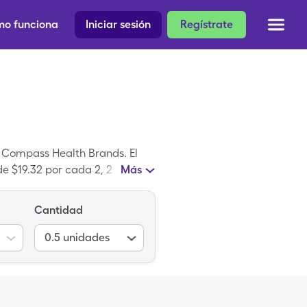
o funciona
Iniciar sesión
Regístrate
 Compass Health Brands. El
e $19.32 por cada 2, 2
Más
mentos de SingleCare para
botón para adulto es un
Cantidad
Muleta de aluminio con botón
0.5
unidades