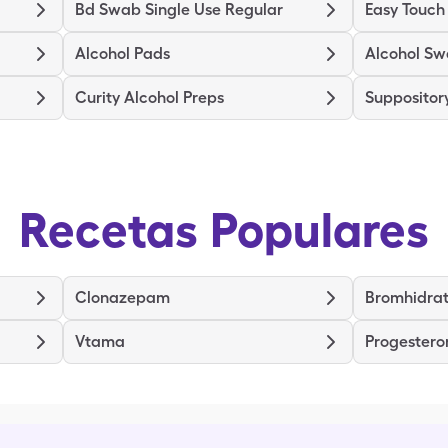
Bd Swab Single Use Regular
Easy Touch
Alcohol Pads
Alcohol S
Curity Alcohol Preps
Supposito
Recetas Populares
Clonazepam
Bromhidrat
Vtama
Progestero