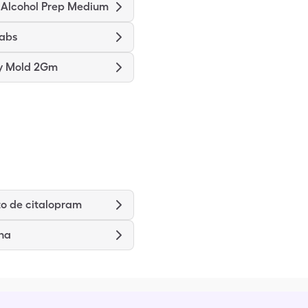
 Alcohol Prep Medium
wabs
ry Mold 2Gm
o de citalopram
na