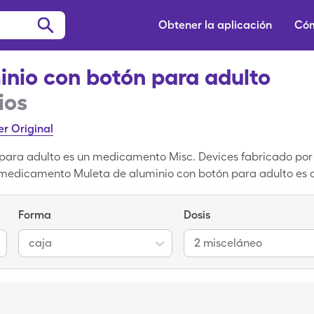
Obtener la aplicación
Cóm
inio con botón para adulto
ios
er Original
para adulto es un medicamento Misc. Devices fabricado por
medicamento Muleta de aluminio con botón para adulto es d
pagar solo $18.85 con la tarjeta de descuento para medica
de aluminio con botón para adulto. Muleta de aluminio con 
Forma
Dosis
ll-Flex Fitting Set es el nombre de la versión de marca de 
caja
2 misceláneo