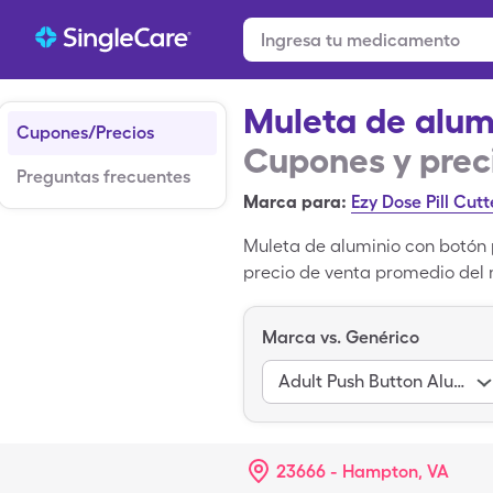
Muleta de alum
Cupones/Precios
Cupones y prec
Preguntas frecuentes
Marca para:
Ezy Dose Pill Cutt
Muleta de aluminio con botón 
precio de venta promedio del 
misceláneo caja, pero puedes 
obtener un cupón para Muleta 
Marca vs. Genérico
medicamento genérico; Ortho A
para adulto.
Adult Push Button Alum Crutch
23666 - Hampton, VA