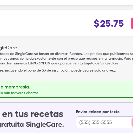
$
25.75
ngleCare
tados de SingleCare se basan en diversas fuentes. Los precios que publicamos s
mostramos coincida exactamente con el precio que recibes en la farmacia. Para sa
iona los números BIN/GRP/PCN que aparecen en tu tarjeta de SingleCare.
e, incluyendo el bono de $3 de inscripción, puede usarse solo una vez.
de membresía.
ea aún mayores ahorros.
en tus recetas
Enviar enlace por texto
gratuita SingleCare.