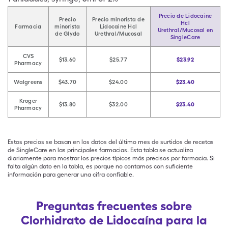
Precio de Lidocaine
Precio
Precio minorista de
Hcl
Farmacia
minorista
Lidocaine Hcl
Urethral/Mucosal en
de Glydo
Urethral/Mucosal
SingleCare
CVS
$13.60
$25.77
$23.92
Pharmacy
Walgreens
$43.70
$24.00
$23.40
Kroger
$13.80
$32.00
$23.40
Pharmacy
Estos precios se basan en los datos del último mes de surtidos de recetas
de SingleCare en las principales farmacias. Esta tabla se actualiza
diariamente para mostrar los precios típicos más precisos por farmacia. Si
falta algún dato en la tabla, es porque no contamos con suficiente
información para generar una cifra confiable.
Preguntas frecuentes sobre
Clorhidrato de Lidocaína para la