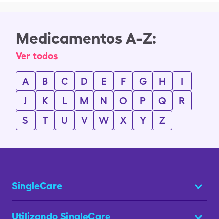
Medicamentos A-Z:
Ver todos
A
B
C
D
E
F
G
H
I
J
K
L
M
N
O
P
Q
R
S
T
U
V
W
X
Y
Z
SingleCare
Utilizando SingleCare