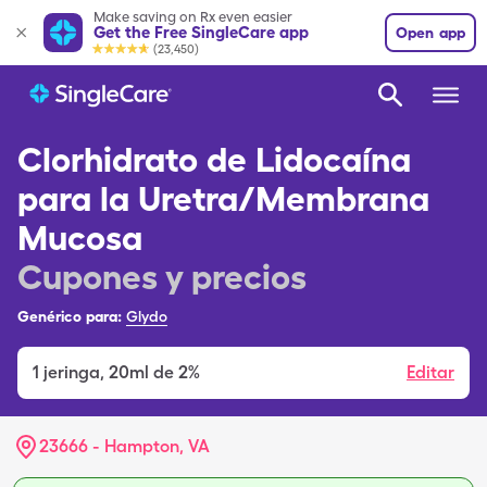
Make saving on Rx even easier
Get the Free SingleCare app
Open app
(23,450)
Clorhidrato de Lidocaína
para la Uretra/Membrana
Mucosa
Cupones y precios
Genérico para:
Glydo
1
jeringa
,
20ml de 2%
Editar
23666 - Hampton, VA