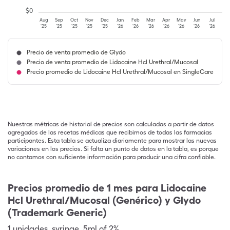
$
0
Aug
Sep
Oct
Nov
Dec
Jan
Feb
Mar
Apr
May
Jun
Jul
'25
'25
'25
'25
'25
'26
'26
'26
'26
'26
'26
'26
Precio de venta promedio de Glydo
Precio de venta promedio de Lidocaine Hcl Urethral/Mucosal
Precio promedio de Lidocaine Hcl Urethral/Mucosal en SingleCare
Nuestras métricas de historial de precios son calculadas a partir de datos
agregados de las recetas médicas que recibimos de todas las farmacias
participantes. Esta tabla se actualiza diariamente para mostrar las nuevas
variaciones en los precios. Si falta un punto de datos en la tabla, es porque
no contamos con suficiente información para producir una cifra confiable.
Precios promedio de 1 mes para Lidocaine
Hcl Urethral/Mucosal (Genérico) y Glydo
(Trademark Generic)
1
unidades
,
syringe
,
5ml of 2%