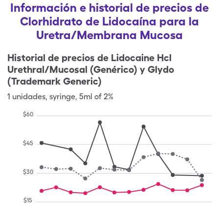
Información e historial de precios de
Clorhidrato de Lidocaína para la
Uretra/Membrana Mucosa
Historial de precios de
Lidocaine Hcl
Urethral/Mucosal (Genérico) y Glydo
(Trademark Generic)
1
unidades
,
syringe
,
5ml of 2%
$
60
$
45
$
30
$
15