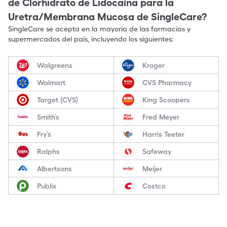
de
Clorhidrato de Lidocaína para la
Uretra/Membrana Mucosa
de SingleCare?
SingleCare se acepta en la mayoría de las farmacias y
supermercados del país, incluyendo los siguientes:
Walgreens
Kroger
Walmart
CVS Pharmacy
Target (CVS)
King Scoopers
Smith’s
Fred Meyer
Fry’s
Harris Teeter
Ralphs
Safeway
Albertsons
Meijer
Publix
Costco