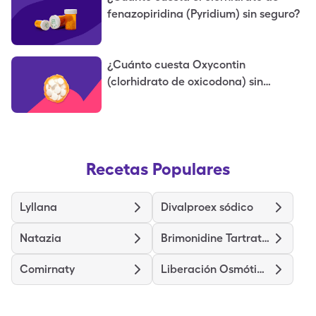
fenazopiridina (Pyridium) sin seguro?
¿Cuánto cuesta Oxycontin
(clorhidrato de oxicodona) sin
seguro?
Recetas Populares
Lyllana
Divalproex sódico
Natazia
Brimonidine Tartrate-Timolol
Comirnaty
Liberación Osmótica de Nifedipina de liberación Prolongada